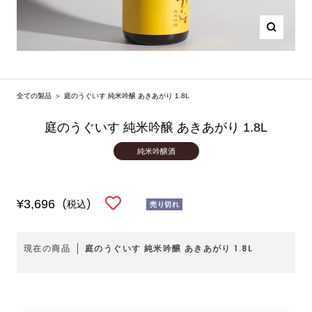
ズ
ー
ム
イ
全ての製品
＞
庭のうぐいす 純米吟醸 あきあがり 1.8L
ン
庭のうぐいす 純米吟醸 あきあがり 1.8L
純米吟醸酒
セ
¥3,696
(税込)
売り切れ
ー
ル
現在の商品
庭のうぐいす 純米吟醸 あきあがり 1.8L
価
格