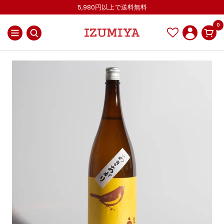
コ
5,980円以上で送料無料
ン
0
テ
ナ
IZUMIYA
ン
ビ
OnlineShop
ツ
ゲ
へ
ー
ス
シ
キ
ョ
ッ
ン
プ