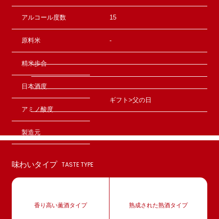
アルコール度数
15
原料米
-
精米歩合
日本酒度
ギフト>父の日
アミノ酸度
製造元
味わいタイプ
TASTE TYPE
香り高い薫酒タイプ
熟成された熟酒タイプ