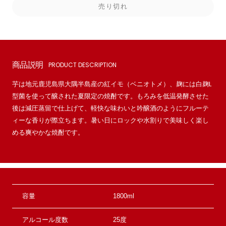
売り切れ
商品説明
PRODUCT DESCRIPTION
芋は地元鹿児島県大隅半島産の紅イモ（ベニオトメ）、麹には白麹L
型菌を使って醸された夏限定の焼酎です。もろみを低温発酵させた
後は減圧蒸留で仕上げて、軽快な味わいと吟醸酒のようにフルーテ
ィーな香りが際立ちます。暑い日にロックや水割りで美味しく楽し
める爽やかな焼酎です。
容量
1800ml
アルコール度数
25度