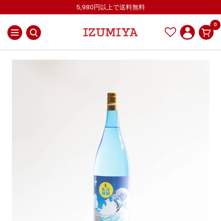
コ
5,980円以上で送料無料
ン
0
テ
ナ
IZUMIYA
ン
ビ
OnlineShop
ツ
ゲ
へ
ー
ス
シ
キ
ョ
ッ
ン
プ