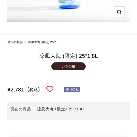
ズ
ー
ム
イ
全ての製品
＞
涼風大海 (限定) 25°1.8L
ン
涼風大海 (限定) 25°1.8L
いも焼酎
セ
¥2,781
(税込)
売り切れ
ー
ル
現在の商品
涼風大海 (限定) 25°1.8L
価
格