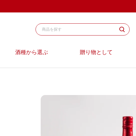
コ
ン
テ
ン
ツ
へ
ス
酒種から選ぶ
贈り物として
キ
ッ
プ