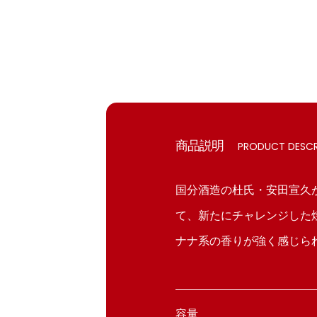
商品説明
PRODUCT DESCR
国分酒造の杜氏・安田宣久が
て、新たにチャレンジした
ナナ系の香りが強く感じら
容量