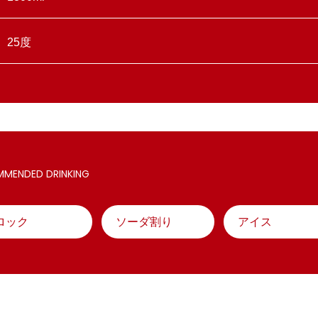
25度
MENDED DRINKING
ロック
ソーダ割り
アイス