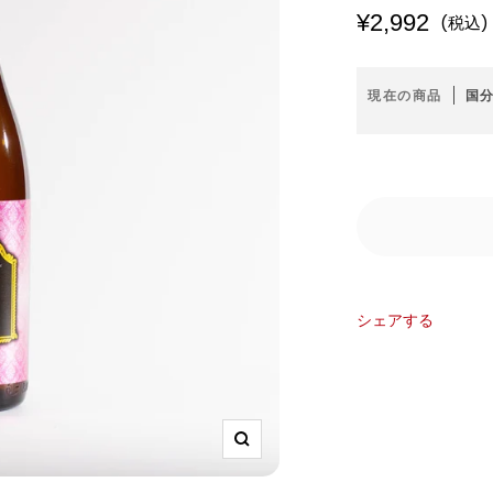
セ
¥2,992
(税込)
ー
現在の商品
国分
ル
価
格
シェアする
ズ
ー