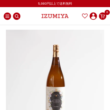
コ
5,980円以上で送料無料
ン
0
テ
ナ
IZUMIYA
ン
ビ
OnlineShop
ツ
ゲ
へ
ー
ス
シ
キ
ョ
ッ
ン
プ