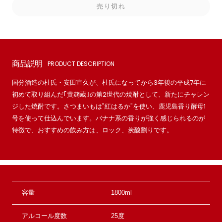
売り切れ
商品説明
PRODUCT DESCRIPTION
国分酒造の杜氏・安田宣久が、杜氏になってから3年後の平成7年に
初めて取り組んだ｢黄麹蔵｣の第2世代の焼酎として、新たにチャレン
ジした焼酎です。さつまいもは"紅はるか"を使い、鹿児島香り酵母1
号を使って仕込んでいます。バナナ系の香りが強く感じられるのが
特徴で、おすすめの飲み方は、ロック、炭酸割りです。
容量
1800ml
アルコール度数
25度