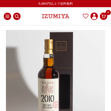
コ
5,980円以上で送料無料
ン
0
テ
ナ
IZUMIYA
ン
ビ
OnlineShop
ツ
ゲ
へ
ー
ス
シ
キ
ョ
ッ
ン
プ