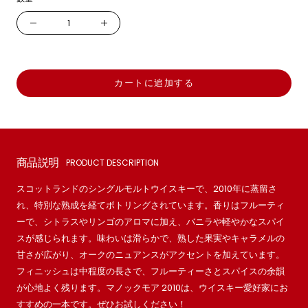
数
数
量
量
を
を
減
増
カートに追加する
ら
や
す
す
商品説明
PRODUCT DESCRIPTION
スコットランドのシングルモルトウイスキーで、2010年に蒸留さ
れ、特別な熟成を経てボトリングされています。香りはフルーティ
ーで、シトラスやリンゴのアロマに加え、バニラや軽やかなスパイ
スが感じられます。味わいは滑らかで、熟した果実やキャラメルの
甘さが広がり、オークのニュアンスがアクセントを加えています。
フィニッシュは中程度の長さで、フルーティーさとスパイスの余韻
が心地よく残ります。マノックモア 2010は、ウイスキー愛好家にお
すすめの一本です。ぜひお試しください！