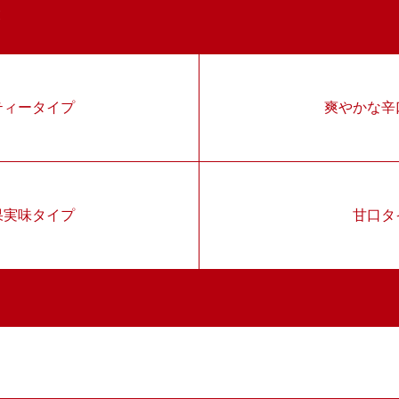
E
ティータイプ
爽やかな辛
果実味タイプ
甘口タ