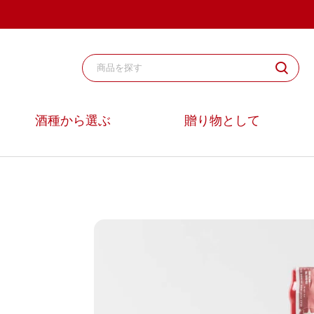
コ
ン
テ
ン
ツ
へ
ス
酒種から選ぶ
贈り物として
キ
ッ
プ