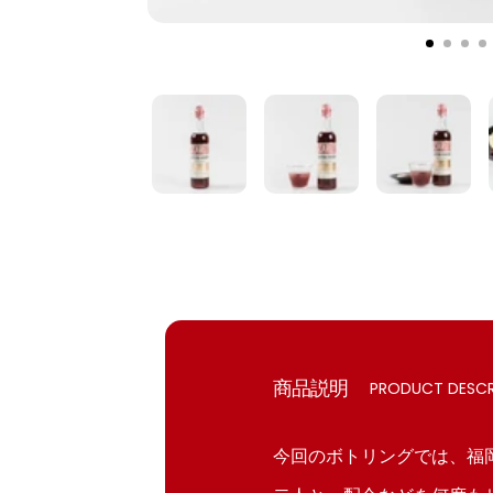
ス
ス
ス
ラ
ラ
ラ
イ
イ
イ
ド
ド
ド
1
2
3
4
に
に
に
移
移
移
動
動
動
商品説明
PRODUCT DESCR
今回のボトリングでは、福岡