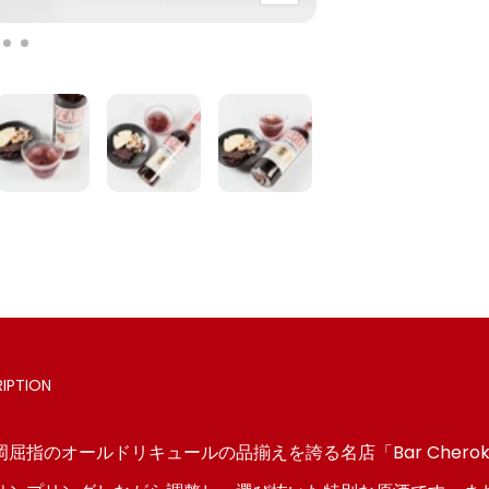
ー
ム
ス
ス
ス
イ
ラ
ラ
ラ
ン
イ
イ
イ
ド
ド
ド
5
6
に
に
に
移
移
移
動
動
動
IPTION
屈指のオールドリキュールの品揃えを誇る名店「Bar Chero