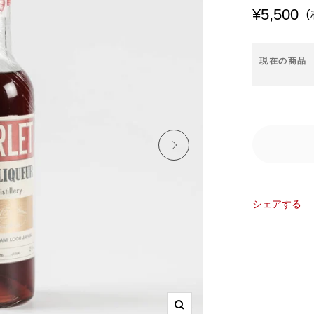
セ
¥5,500
(
ー
現在の商品
ル
価
格
シェアする
ズ