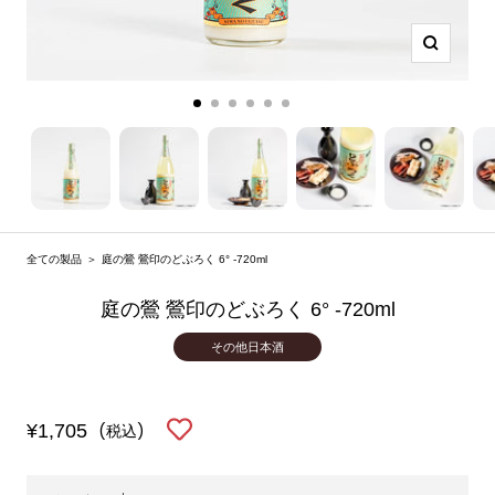
ズ
ー
ム
ス
ス
ス
ス
ス
ス
イ
ラ
ラ
ラ
ラ
ラ
ラ
ン
イ
イ
イ
イ
イ
イ
ド
ド
ド
ド
ド
ド
1
2
3
4
5
6
に
に
に
に
に
に
全ての製品
＞
庭の鶯 鶯印のどぶろく 6° -720ml
移
移
移
移
移
移
動
動
動
動
動
動
庭の鶯 鶯印のどぶろく 6° -720ml
その他日本酒
セ
¥1,705
(税込)
ー