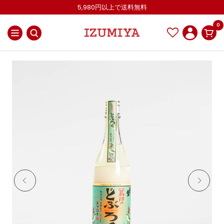
コ
5,980円以上で送料無料
ン
0
テ
ナ
IZUMIYA
ン
ビ
OnlineShop
ツ
ゲ
へ
ー
ス
シ
キ
ョ
ッ
ン
プ