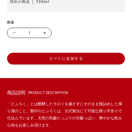
ル
現在の商品
720ml
価
格
数量
数
数
量
量
を
を
減
増
カートに追加する
ら
や
す
す
商品説明
PRODUCT DESCRIPTION
「どぶろく」とは醗酵したモロミを濾さずにそのまま瓶詰めした濁
り酒のこと。鶯印のどぶろくは、古式製法にて可能な限り手造りで
仕込んでいます。天然の乳酸たっぷりの甘酸っぱい、爽やかな飲み
心地をお楽しみ頂けます。