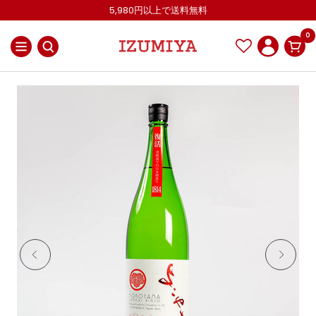
コ
5,980円以上で送料無料
ン
0
テ
ナ
IZUMIYA
ン
ビ
OnlineShop
ツ
ゲ
へ
ー
ス
シ
キ
ョ
ッ
ン
プ