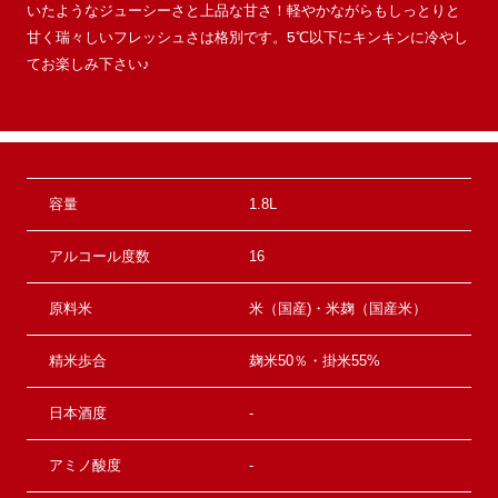
いたようなジューシーさと上品な甘さ！軽やかながらもしっとりと
甘く瑞々しいフレッシュさは格別です。5℃以下にキンキンに冷やし
てお楽しみ下さい♪
容量
1.8L
アルコール度数
16
原料米
米（国産)・米麹（国産米）
精米歩合
麹米50％・掛米55%
日本酒度
-
アミノ酸度
-