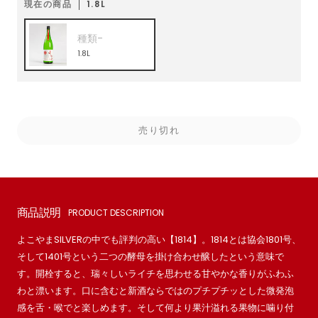
ル
現在の商品
1.8L
価
種類-
格
1.8L
売り切れ
商品説明
PRODUCT DESCRIPTION
よこやまSILVERの中でも評判の高い【1814】。1814とは協会1801号、
そして1401号という二つの酵母を掛け合わせ醸したという意味で
す。開栓すると、瑞々しいライチを思わせる甘やかな香りがふわふ
わと漂います。口に含むと新酒ならではのプチプチッとした微発泡
感を舌・喉でと楽しめます。そして何より果汁溢れる果物に噛り付