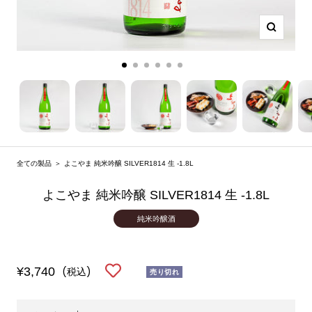
ズ
ー
ム
ス
ス
ス
ス
ス
ス
イ
ラ
ラ
ラ
ラ
ラ
ラ
ン
イ
イ
イ
イ
イ
イ
ド
ド
ド
ド
ド
ド
1
2
3
4
5
6
に
に
に
に
に
に
全ての製品
＞
よこやま 純米吟醸 SILVER1814 生 -1.8L
移
移
移
移
移
移
動
動
動
動
動
動
よこやま 純米吟醸 SILVER1814 生 -1.8L
純米吟醸酒
セ
¥3,740
(税込)
売り切れ
ー